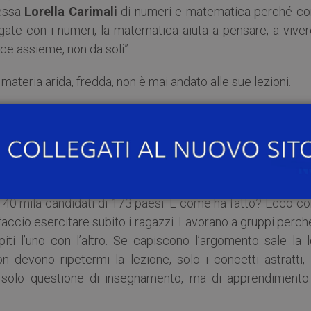
ressa
Lorella Carimali
di numeri e matematica perché c
ate con i numeri, la matematica aiuta a pensare, a viver
isce assieme, non da soli”.
teria arida, fredda, non è mai andato alle sue lezioni.
 di Lorella Carimali “La radice quadrata della vita”.
eo scientifico Vittorio Veneto di Milano insegna da trent’
creatività, pragmatismo e solidarietà. L’anno scorso è st
liani ed è stata finalista al Nobel dell’insegnamento, il Gl
 di 40 mila candidati di 173 paesi. E come ha fatto? Ecco 
accio esercitare subito i ragazzi. Lavorano a gruppi perch
iti l’uno con l’altro. Se capiscono l’argomento sale la l
n devono ripetermi la lezione, solo i concetti astratti,
è solo questione di insegnamento, ma di apprendimento.