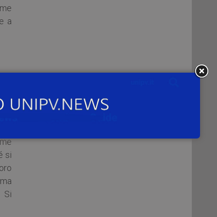
ome
e a
anni
ata
obal
come
é si
oro
 ma
 Si