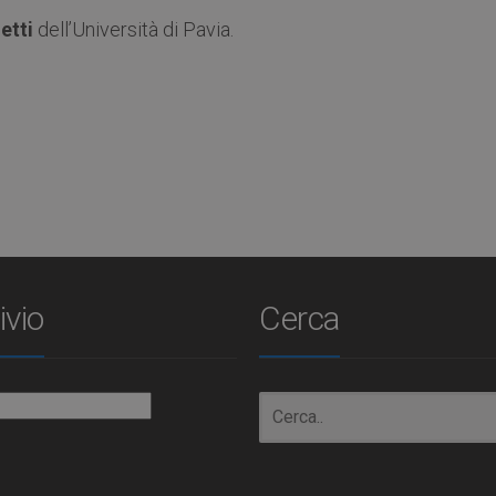
etti
dell’Università di Pavia.
ivio
Cerca
io