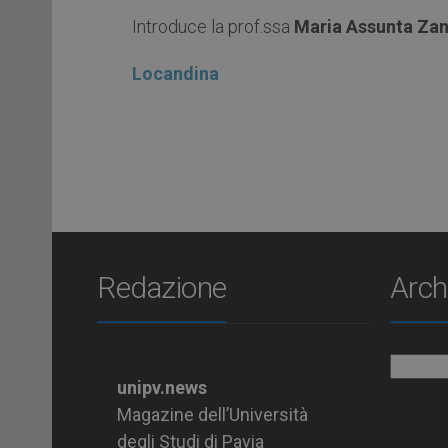
Introduce la prof.ssa
Maria Assunta Zan
Locandina
Redazione
Arch
Archiv
unipv.news
Magazine dell’Università
degli Studi di Pavia