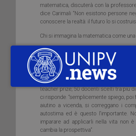
matematica, discuterà con la professo
dice Carimali “Non esistono persone neg
conoscere la realtà: il futuro lo si costru
Chi si immagina la matematica come una ma
Durante l’incontro verrà presentato il libro
Lorella Carimali, 55 anni, docente al lic
nelle aule lombarde mossa da passione, 
eletta tra i dieci migliori professori ita
teacher prize, 50 docenti scelti tra più
ci risponde. “semplicemente spiego, poi f
aiutino a vicenda, si correggano i comp
autostima ed è questo l’importante. No
imparare ad applicarli nella vita non 
cambia la prospettiva”.