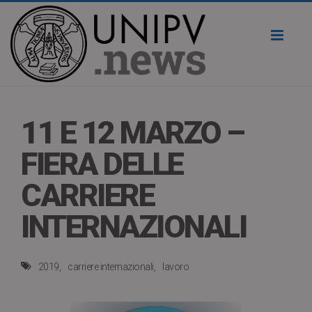
Toggl
naviga
11 E 12 MARZO –
FIERA DELLE
CARRIERE
INTERNAZIONALI
2019
carriere internazionali
lavoro