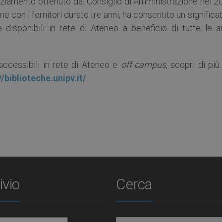
anziamento ottenuto dal Consiglio di Amministrazione nel 
one con i fornitori durato tre anni, ha consentito un significa
e disponibili in rete di Ateneo a beneficio di tutte le a
accessibili in rete di Ateneo e
off-campus
, scopri di più
//biblioteche.unipv.it/
ivio
Cerca