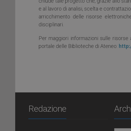
chiude tale progetto che, grazie allo st
e al lavoro di analisi, scelta e contrattazi
arricchimento delle risorse elettronich
disciplinari.
Per maggiori informazioni sulle risorse 
portale delle Biblioteche di Ateneo:
http:
Redazione
Arch