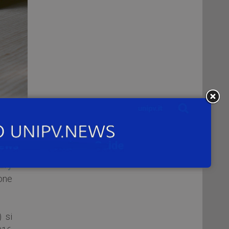
e a
18,
use
ury
one
) si