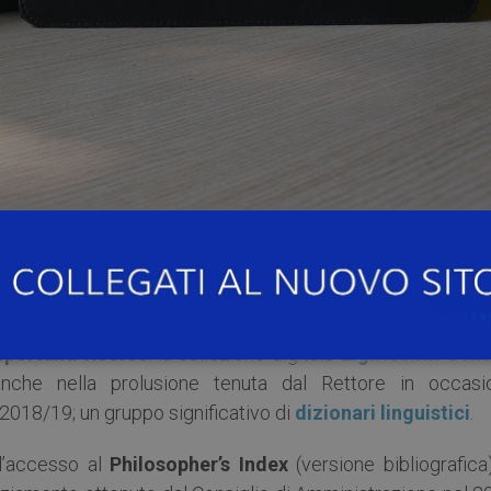
to e riequilibrio delle risorse elettroniche”
comunicat
t/?p=22640
, e di cui si è dato aggiornamento a marzo 20
no proseguite anche nei mesi successivi e si sono concl
mportanti risorse
: la collezione digitale
Eighteenth Cent
anche nella prolusione tenuta dal Rettore in occasi
2018/19; un gruppo significativo di
dizionari linguistici
.
ell’accesso al
Philosopher’s Index
(versione bibliografica