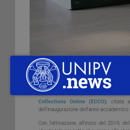
Le attività legate al progetto
“Ampliamen
maggio 2017, vedi
http://news.unipv.i
vedi
http://news.unipv.it/?p=28886
, so
con la recente acquisizione di alcune
i
Collections Online (ECCO)
, citata 
dell’inaugurazione dell’anno accademico 
Con l’attivazione, all’inizio del 2019, d