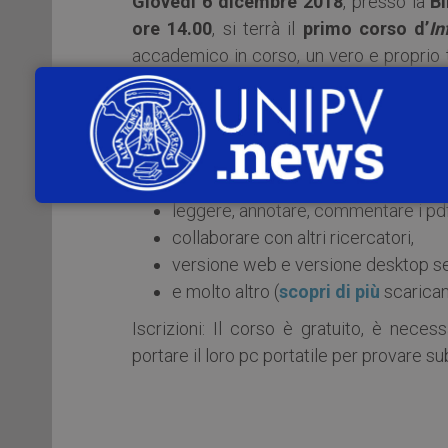
Giovedì 6 dicembre 2018
, presso la
Bi
ore 14.00
, si terrà il
primo corso d’
In
accademico in corso, un vero e proprio tr
Mendeley, il software di gestione bibliogr
creare la tua collezione di riferiment
inserire riferimenti bibliografici nei
generare automaticamente citazioni e 
leggere, annotare, commentare i pdf 
collaborare con altri ricercatori,
versione web e versione desktop se
e molto altro (
scopri di più
scarican
Iscrizioni: Il corso è gratuito, è neces
portare il loro pc portatile per provare sub