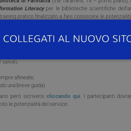
blioteca di Farmacia
(Via Taramelli, 14 – primo piano), 
formation Literacy
per le biblioteche scientifiche dell’
aining pratico finalizzato a fare conoscere le potenzialit
afica che ti permette di:
i bibliografici e
full-text
da banche dati e dal web,
 documenti,
bibliografie nello stile citazionale richiesto,
salvati,
mpre allineate,
do una breve guida).
sario però iscriversi
cliccando qui
. I partecipanti dovra
ito le potenzialità del servizio.