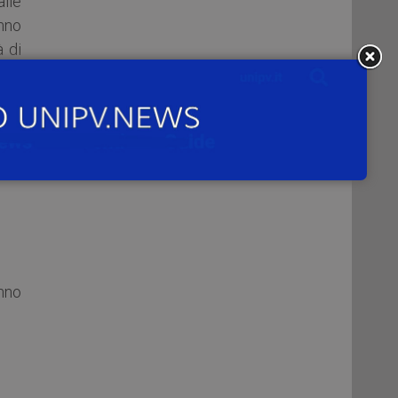
alle
anno
à di
nno