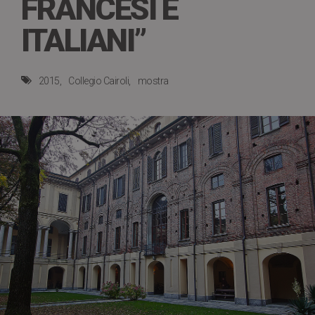
FRANCESI E
ITALIANI”
2015
Collegio Cairoli
mostra