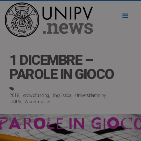
Toggl
naviga
1 DICEMBRE –
PAROLE IN GIOCO
2018
crowdfunding
linguistica
Universitiamo by
UNIPV
Words matter