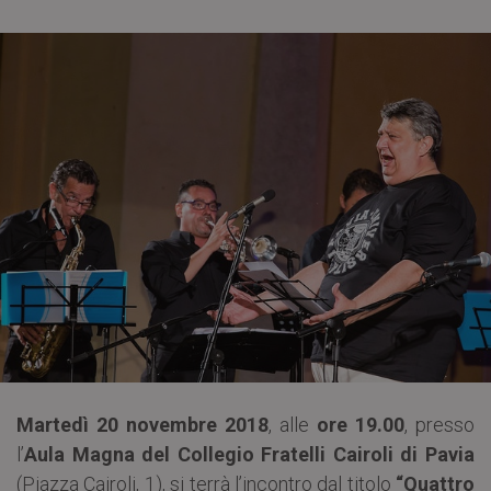
Martedì 20 novembre 2018
, alle
ore 19.00
, presso
l’
Aula Magna del Collegio Fratelli Cairoli di Pavia
(Piazza Cairoli, 1), si terrà l’incontro dal titolo
“Quattro