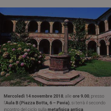
Mercoledì 14 novembre 2018
, alle
ore 9.00
, presso
l’
Aula B (Piazza Botta, 6 – Pavia)
, si terrà il secondo
incontro del ciclo sulla
metafisica antica
.