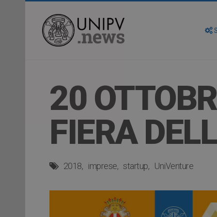
S
20 OTTOBR
FIERA DELL
2018
imprese
startup
UniVenture