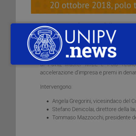
Sabato 20 ottobre 2018
,
dalle ore 9.0
14), si terrà l’incontro
“UniVenture 2018 
presentano le loro idee e si sfidano per arr
UniVenture è il progetto di sviluppo per
di Pavia, Master MIBE e Polo Tecnolo
accelerazione d’impresa e premi in denar
Intervengono:
Angela Gregorini, vicesindaco del 
Stefano Denicolai, direttore della l
Tommaso Mazzocchi, presidente del