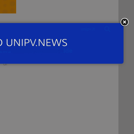
zio,
ture
ità
 di