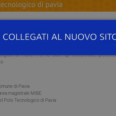
0 alle 13.00
, presso il
Polo Tecnologico di Pavia
(via Cu
– Fiera delle idee”
: le 20 startup selezionate per UniVen
ivare alla finale.
 le nuove imprese organizzato da Comune di Pavia, Univers
gico di Pavia. Per le start up selezionate, percorsi
o.
Comune di Pavia
aurea magistrale MIBE
 Polo Tecnologico di Pavia