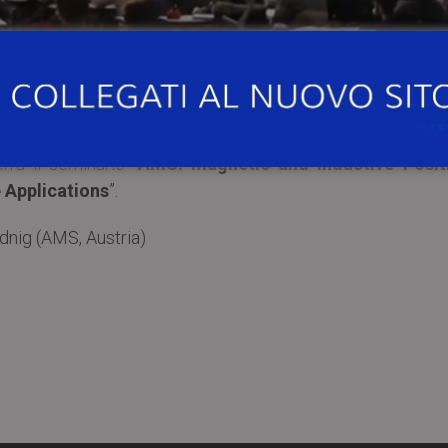
00
, presso l’
Aula Seminari al Piano D del Dipartimento
ione – Facoltà di Ingegneria dell’Università di Pavia
(
rrà il seminario “
AMS: Magnetic and Inductive Posit
 Applications
”.
dnig (AMS, Austria)