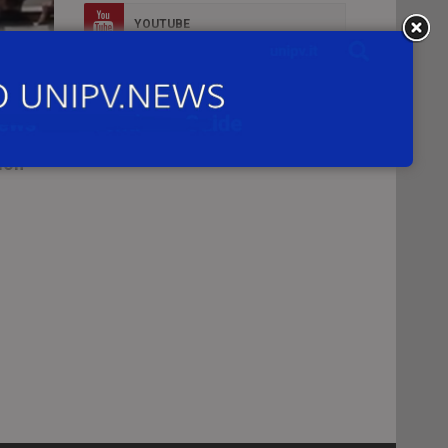
YOUTUBE
FLICKR
 di
INSTAGRAM
Via
ion