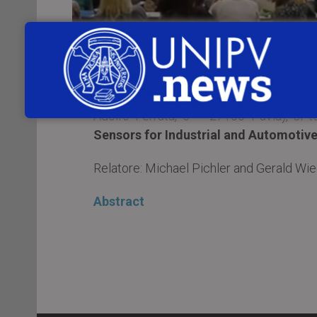
Martedì 23 ottobre 2018
, alle
ore 16.
Ingegneria Industriale e dell’Informaz
Adolfo Ferrata, 5 – 27100 Pavia), si te
Sensors for Industrial and Automotive
Relatore: Michael Pichler and Gerald Wie
Abstract