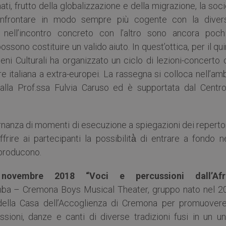
i, frutto della globalizzazione e della migrazione, la soc
nfrontare in modo sempre più cogente con la divers
ci nell’incontro concreto con l’altro sono ancora poch
ono costituire un valido aiuto. In quest’ottica, per il qu
eni Culturali ha organizzato un ciclo di lezioni-concerto
re italiana a extra-europei. La rassegna si colloca nell’am
alla Prof.ssa Fulvia Caruso ed è supportata dal Centro
lternanza di momenti di esecuzione a spiegazioni dei reperto
rire ai partecipanti la possibilità̀ di entrare a fondo n
 producono.
novembre 2018 “Voci e percussioni dall’Afr
ba – Cremona Boys Musical Theater, gruppo nato nel 2
o della Casa dell’Accoglienza di Cremona per promuovere
ssioni, danze e canti di diverse tradizioni fusi in un un