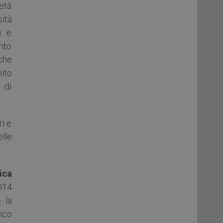
ietà
ità
i e
into
 che
bito
 di
ri e
elle
ica
014
 la
ico