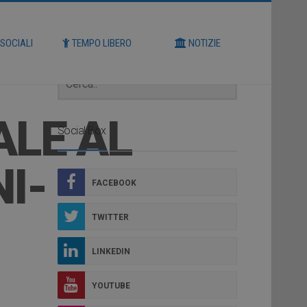
Cerca
 SOCIALI
TEMPO LIBERO
NOTIZIE
ALE AL
Social Box
NI-
FACEBOOK
TWITTER
LINKEDIN
YOUTUBE