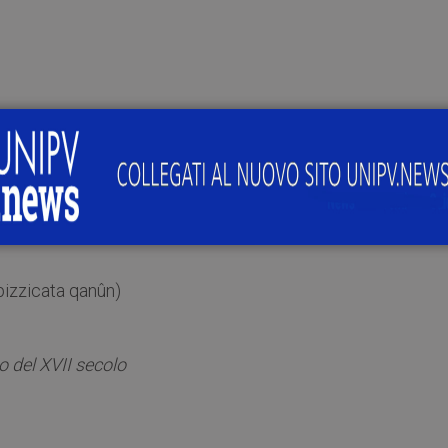
chitarra battente
 pizzicata qanûn)
 del XVII secolo