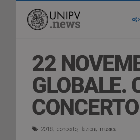
S
22 NOVEMB
GLOBALE. C
CONCERTO
2018
concerto
lezioni
musica