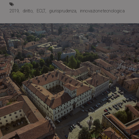
2019
diritto
ECLT
giurisprudenza
innovazione tecnologica