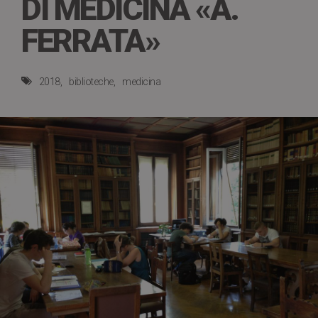
DI MEDICINA «A.
FERRATA»
2018
biblioteche
medicina