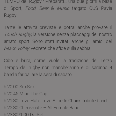
TEMPO del Rugby? Preparati… una due giorni a base
di Sport,
Food
,
Beer
&
Music
targato CUS Pavia
Rugby!
Tante le attività previste e potrai anche provare il
Touch Rugby
, la versione senza placcaggi del nostro
amato sport. Sono stati invitati anche gli amici del
beach volley
: vedrete che sfide sulla sabbia!
Cibo e birra, come vuole la tradizione del Terzo
Tempo del rugby non mancheranno e ci saranno 4
band a far ballare la sera di sabato:
h 20.00 SuxSex
h 20.45 Mind The Gap
h 21.30 Love Hate Love Alice In Chains tribute band
h 22.30 Checkmate – All Female Band
h 23.30/1.00 DJ-Set