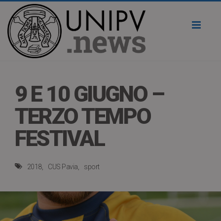
Toggl
naviga
9 E 10 GIUGNO –
TERZO TEMPO
FESTIVAL
2018
CUS Pavia
sport