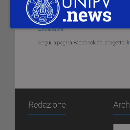
progetto
“La cura in una cellula”
, f
L’
inaugurazione
si terrà
mercoledì 13 
Locandina
Segui la pagina Facebook del progetto:
h
Redazione
Arch
Archiv