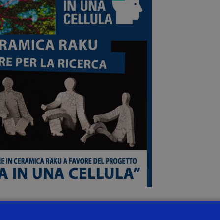
1.00 alle ore 19.00
, presso l’
Aula Magna dell’Università
errà l’
esposizione di opere in ceramica raku
a favore 