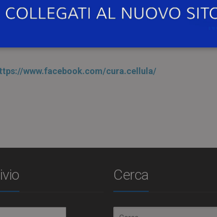
inanziabile tramite il portale di crowdfunding Universitia
giugno 2018
alle
ore 17.00
.
ttps://www.facebook.com/cura.cellula/
ivio
Cerca
io