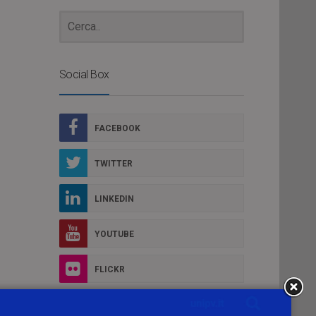
Social Box
FACEBOOK
TWITTER
LINKEDIN
YOUTUBE
FLICKR
 di
INSTAGRAM
del