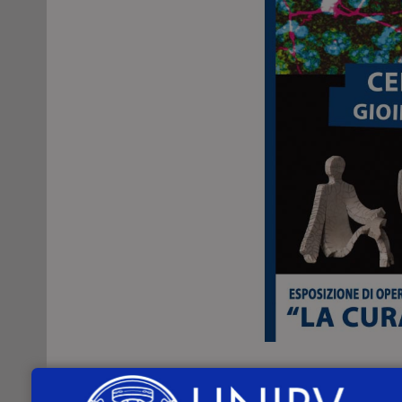
Dal 14 al 17 giugno 2018
,
dalle ore 1
Pavia
(Piazza Leonardo da Vinci, 12), si t