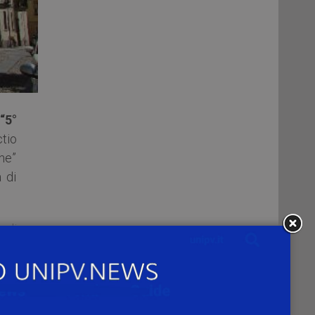
“5°
tio
che”
 di
 di
) a
0 e