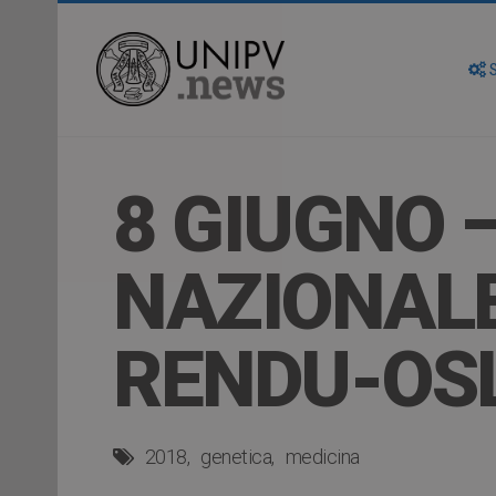
S
8 GIUGNO 
NAZIONALE
RENDU-OS
2018
genetica
medicina