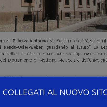
 presso
Palazzo Vistarino
(Via Sant’Ennodio, 26), si terrà il
di Rendu-Osler-Weber: guardando al futuro”
. La Lec
tica nella HHT: dalla ricerca di base alle applicazioni clini
del Dipartimento di Medicina Molecolare dell’Università
ia (HHT dall’acronimo inglese), nota anche come malattia
itaria rara (riconosciuta come tale dall’ISS, Cod: RG0100
eterogeneità genetica. La prevalenza è stimata tra 1:500
a dopo i 40 anni.