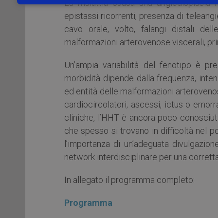
La malattia causa una angiodisplasia 
epistassi ricorrenti, presenza di teleang
cavo orale, volto, falangi distali del
malformazioni arterovenose viscerali, pr
Un’ampia variabilità del fenotipo è pr
morbidità dipende dalla frequenza, inten
ed entità delle malformazioni arteroven
cardiocircolatori, ascessi, ictus o emorr
cliniche, l’HHT è ancora poco conosciuta
che spesso si trovano in difficoltà nel p
l’importanza di un’adeguata divulgazione
network interdisciplinare per una corretta
In allegato il programma completo:
Programma