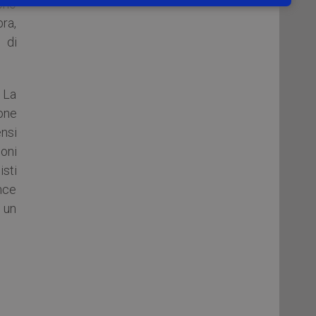
ono
bra,
 di
 La
ione
nsi
ioni
isti
ince
 un