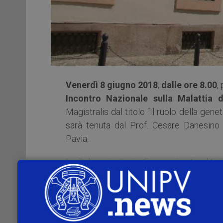
Venerdì 8 giugno 2018
,
dalle ore 8.00
,
Incontro Nazionale sulla Malattia 
Magistralis dal titolo “Il ruolo della gene
sarà tenuta dal Prof. Cesare Danesino 
Pavia.
La Teleangiectasia Emorragica Ereditar
Rendu-Osler-Weber, è una patologia ered
trasmissione autosomica dominante con 
1:8000 abitanti e la penetranza è complet