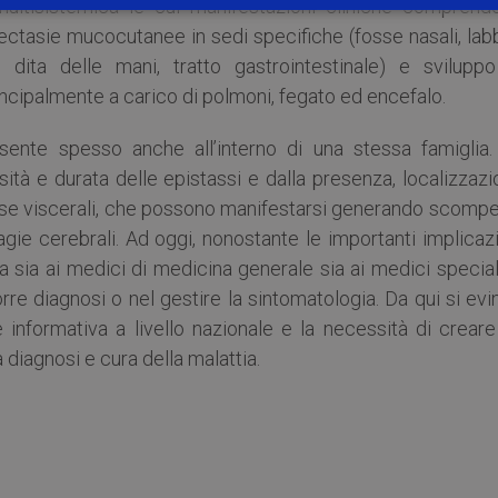
multisistemica le cui manifestazioni cliniche comprend
iectasie mucocutanee in sedi specifiche (fosse nasali, lab
le dita delle mani, tratto gastrointestinale) e sviluppo
incipalmente a carico di polmoni, fegato ed encefalo.
esente spesso anche all’interno di una stessa famiglia.
sità e durata delle epistassi e dalla presenza, localizzaz
ose viscerali, che possono manifestarsi generando scompe
agie cerebrali. Ad oggi, nonostante le importanti implicaz
 sia ai medici di medicina generale sia ai medici special
orre diagnosi o nel gestire la sintomatologia. Da qui si ev
 informativa a livello nazionale e la necessità di creare
 diagnosi e cura della malattia.