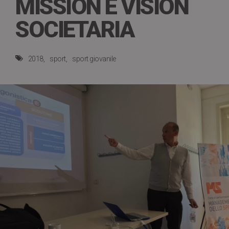
MISSION E VISION
SOCIETARIA
2018
sport
sport giovanile