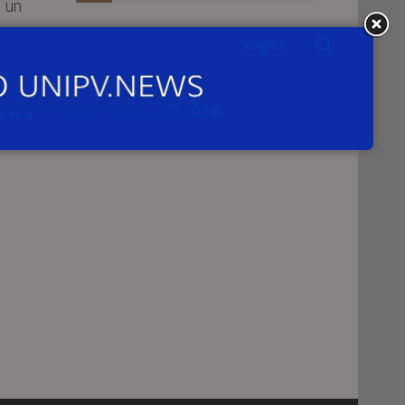
 un
ano