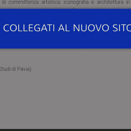
di committenza artistica, iconografia e architettura in
uando si esaurisce l’eredità del Rinascimento e si impost
ilano)
tudi di Pavia)