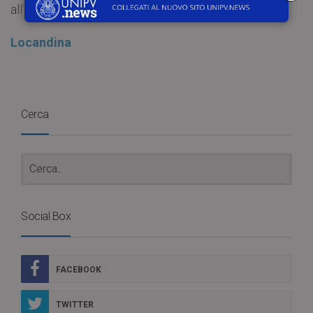
all’albo Acersat.
Locandina
Cerca
Social Box
FACEBOOK
TWITTER