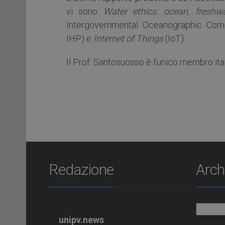
vi sono
Water ethics: ocean, freshw
Intergovernmental Oceanographic Commi
IHP) e
Internet of Things
(IoT).
Il Prof. Santosuosso è l’unico membro ita
Redazione
Arch
Archiv
unipv.news