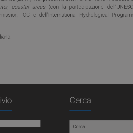
ater, coastal areas
(con la partecipazione dell’UNESC
ssion, IOC, e dell’International Hydrological Program
liano.
ivio
Cerca
io