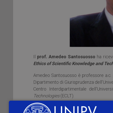
Il
prof. Amedeo Santosuosso
ha ricev
Ethics of Scientific Knowledge and Te
Amedeo Santosuosso è professore a.c. p
Dipartimento di Giurisprudenza dell’Univer
Centro Interdipartimentale dell’Univer
Technologies
(ECLT).
La Commissione Mondiale UNESCO sull’Eti