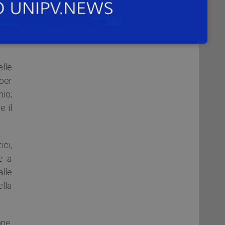
he,
ale
mmi
lle
 per
io;
e il
ici,
me a
lle
ella
one,