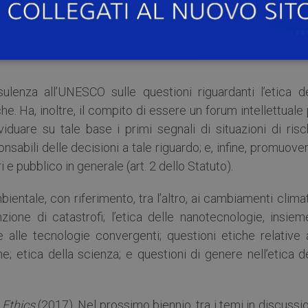
tudiosi di discipline scientifiche, giuridiche, filosofic
varie regioni del mondo, nominati dal Direttore Gener
me a undici membri
ex officio
che rappresentano i progra
enza all’UNESCO sulle questioni riguardanti l’etica de
e. Ha, inoltre, il compito di essere un forum intellettuale
duare su tale base i primi segnali di situazioni di risch
nsabili delle decisioni a tale riguardo; e, infine, promuover
 e pubblico in generale (art. 2 dello Statuto).
ntale, con riferimento, tra l’altro, ai cambiamenti climat
enzione di catastrofi; l’etica delle nanotecnologie, insie
alle tecnologie convergenti; questioni etiche relative a
e; etica della scienza; e questioni di genere nell’etica d
 Ethics
(2017). Nel prossimo biennio, tra i temi in discussi