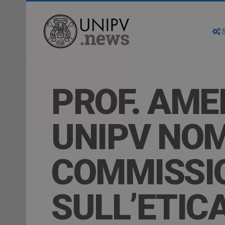
S
PROF. AM
UNIPV NO
COMMISSI
SULL’ETIC