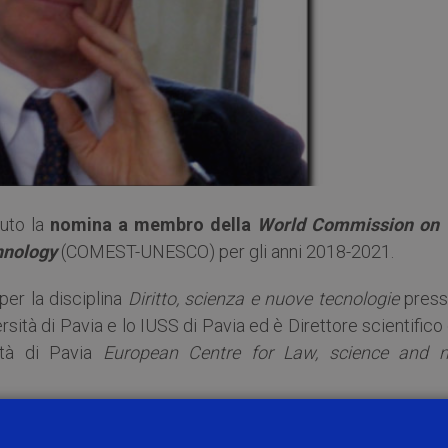
uto la
nomina a membro della
World Commission on 
chnology
(COMEST-UNESCO) per gli anni 2018-2021.
er la disciplina
Diritto, scienza e nuove tecnologie
press
sità di Pavia e lo IUSS di Pavia ed è Direttore scientifico
sità di Pavia
European Centre for Law, science and 
ca della Conoscenza Scientifica e Tecnologica, istituita 