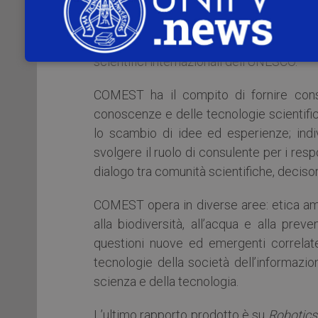
1998, è composta da diciotto eminenti s
culturali e politiche provenienti da 
dell’UNESCO a titolo individuale, insie
scientifici internazionali dell’UNESCO.
COMEST ha il compito di fornire consul
conoscenze e delle tecnologie scientifich
lo scambio di idee ed esperienze; indivi
svolgere il ruolo di consulente per i respo
dialogo tra comunità scientifiche, decisori
COMEST opera in diverse aree: etica ambie
alla biodiversità, all’acqua e alla prev
questioni nuove ed emergenti correlate 
tecnologie della società dell’informazion
scienza e della tecnologia.
L’ultimo rapporto prodotto è su
Robotics