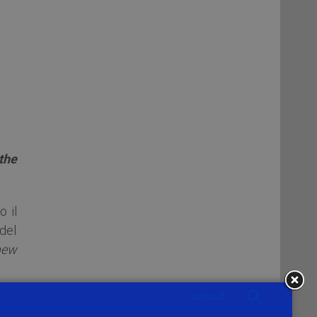
the
o il
 del
new
nel