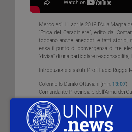
Mercoledì 11 aprile 2018 l’Aula Magna de
“Etica del Carabiniere”, edito dal Coma
toccano anche aneddoti e fatti storici, 
essa il punto di convergenza di tre elem
“divisa” di una particolare responsabilità,
Introduzione e saluti: Prof. Fabio Rugge M
Colonnello Danilo Ottaviani (min.
13:07
)
Comandante Provinciale dell’Arma dei Car
Prof. Giampaolo Azzoni (min.
16:39
)
Ordinario di Teoria generale del diritto Re
Enzo Bernardini (min.
21:46
)