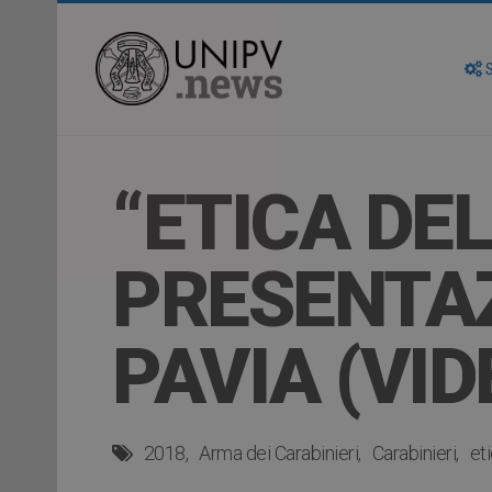
S
“ETICA DEL
PRESENTAZ
PAVIA (VID
2018
Arma dei Carabinieri
Carabinieri
et