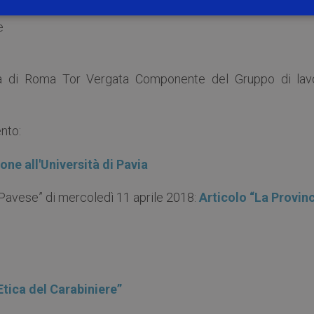
nerale dell’Arma dei Carabinieri Coordinatore del Gruppo
e
sità di Roma Tor Vergata Componente del Gruppo di lav
nto:
 Pavese” di mercoledì 11 aprile 2018:
Articolo “La Provin
tica del Carabiniere”