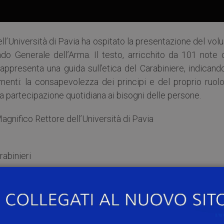
ll’Università di Pavia ha ospitato la presentazione del vo
ndo Generale dell’Arma. Il testo, arricchito da 101 note 
rappresenta una guida sull’etica del Carabiniere, indicand
enti: la consapevolezza dei principi e del proprio ruolo,
 la partecipazione quotidiana ai bisogni delle persone.
agnifico Rettore dell’Università di Pavia
abinieri
lazioni: Generale di Divisione