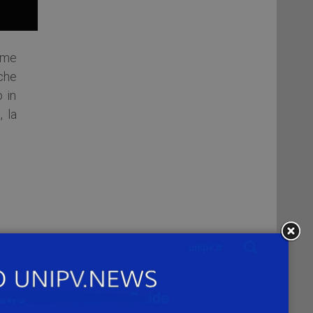
lume
che
o in
 la