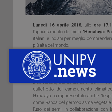
Lunedì 16 aprile 2018
, alle
ore 17.
l’appuntamento del ciclo
“Himalaya: Pas
italiani e indiani per meglio comprendere
più alta del mondo.
Interviene anche
Graziano Rossi
, profes
Il prof. Rossi ha lavorato nell’Himalaya i
Nepal, pubblicando articoli e realizzand
biodiversità) una banca semi per l’Hima
dall’effetto del cambiamento climati
Himalaya ha rappresentato anche “l’espor
come Banca del germoplasma vegetale dell
l’uso dei semi, in collaborazione con 