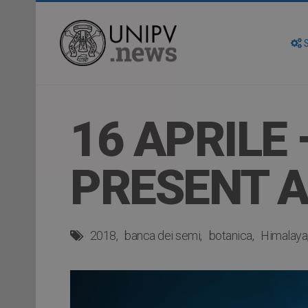
S
16 APRILE 
PRESENT 
2018
banca dei semi
botanica
Himalaya