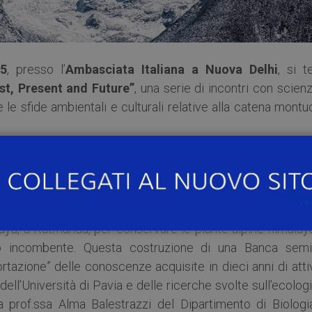
15
, presso l’
Ambasciata Italiana a Nuova Delhi
, si t
t, Present and Future”
, una serie di incontri con scienz
 le sfide ambientali e culturali relative alla catena mont
sore dell’Università di Pavia.
ndiano e per 5 anni consecutivi ha svolto ricerche botanich
o con fondi italiani (tra cui bandi del Comune di Milano s
laya, a Katmandu, per conservare le piante alpine himalay
co incombente. Questa costruzione di una Banca semi
tazione” delle conoscenze acquisite in dieci anni di atti
’Università di Pavia e delle ricerche svolte sull’ecologi
la prof.ssa Alma Balestrazzi del Dipartimento di Biologi