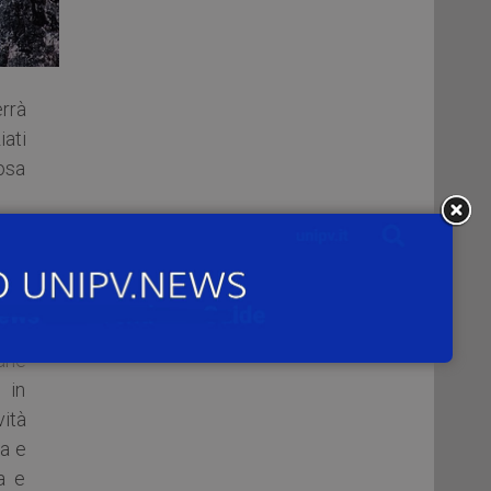
errà
iati
uosa
e in
ulla
ane
 in
vità
a e
a e