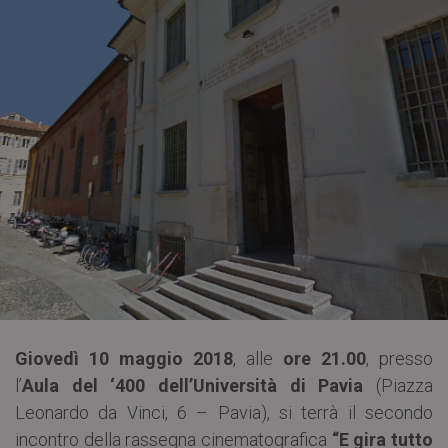
Giovedì 10 maggio 2018
, alle
ore 21.00
, presso
l’
Aula del ‘400 dell’Università di Pavia
(Piazza
Leonardo da Vinci, 6 – Pavia), si terrà il secondo
incontro della rassegna cinematografica
“E gira tutto