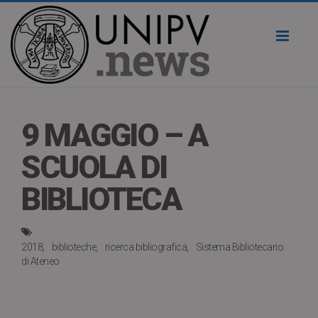
Toggl
naviga
9 MAGGIO – A
SCUOLA DI
BIBLIOTECA
2018
biblioteche
ricerca bibliografica
Sistema Bibliotecario
di Ateneo