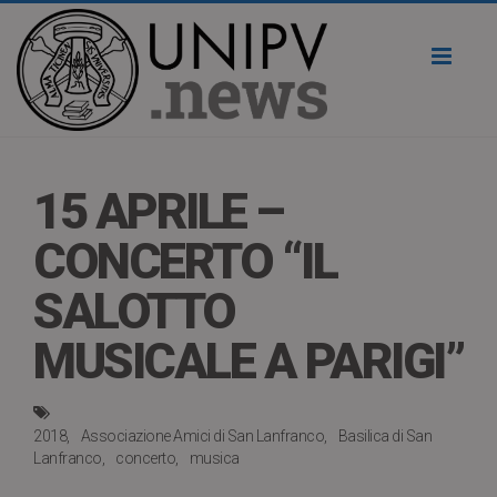
Toggl
naviga
15 APRILE –
CONCERTO “IL
SALOTTO
MUSICALE A PARIGI”
2018
Associazione Amici di San Lanfranco
Basilica di San
Lanfranco
concerto
musica