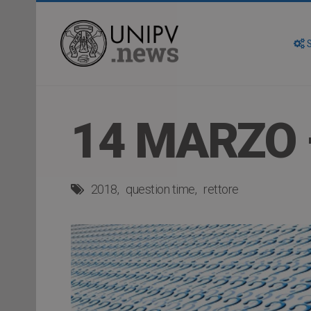
S
14 MARZO 
2018
question time
rettore