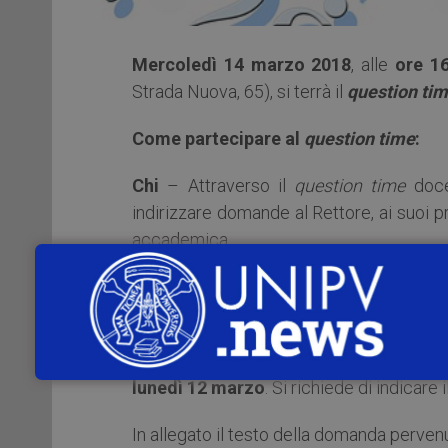
Mercoledì 14 marzo 2018
, alle
ore 1
Strada Nuova, 65), si terrà il
question ti
Come partecipare al
question time
:
Chi
– Attraverso il
question time
docen
indirizzare domande al Rettore, ai suoi pr
accademica.
Cosa
– Le domande riguarderanno il pro
Come
– Per partecipare al
ques
all’indirizzo
grazia.bruttocao@unipv.it
lunedì 12 marzo
. Si richiede di indicare
In allegato il testo della domanda perven