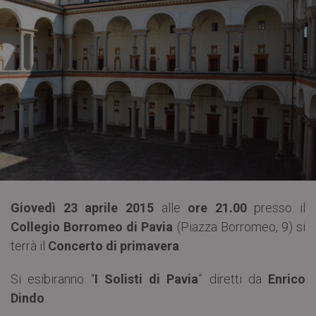
Giovedì 23 aprile 2015
alle
ore 21.00
presso il
Collegio Borromeo di Pavia
(Piazza Borromeo, 9) si
terrà il
Concerto di primavera
.
Si esibiranno “
I Solisti di Pavia
” diretti da
Enrico
Dindo
.