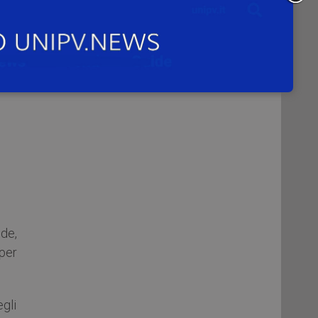
de,
 per
gli