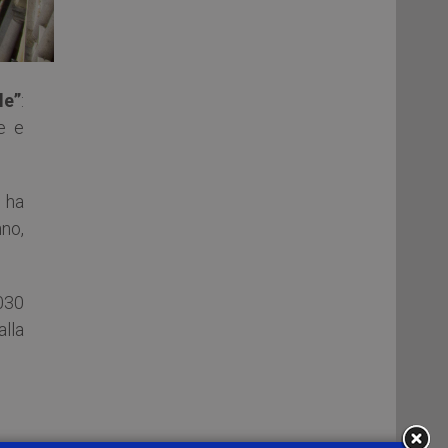
le”
:
e e
, ha
no,
030
lla