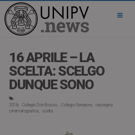
Toggl
naviga
16 APRILE – LA
SCELTA: SCELGO
DUNQUE SONO
2018
Collegio Don Bosco
Collegio Senatore
rassegna
cinematografica
scelta