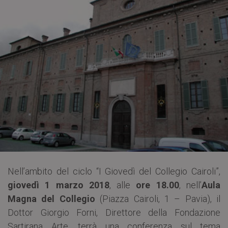
Nell’ambito del ciclo “I Giovedì del Collegio Cairoli”,
giovedì 1 marzo 2018
, alle
ore 18.00
, nell’
Aula
Magna del Collegio
(Piazza Cairoli, 1 – Pavia), il
Dottor Giorgio Forni, Direttore della Fondazione
Sartirana Arte, terrà una conferenza sul tema