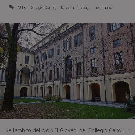
2018
Collegio Cairoli
filosofia
fisica
matematica
Nell’ambito del ciclo “I Giovedì del Collegio Cairoli”, il