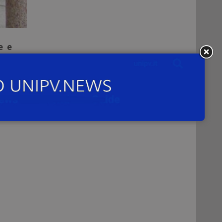
e e
o di