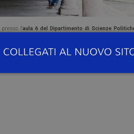
presso l’
aula 6 del Dipartimento di Scienze Politich
trada Nuova, 65) si terrà uno degli appuntamenti del cicl
ea: obiettivi e attori
”.