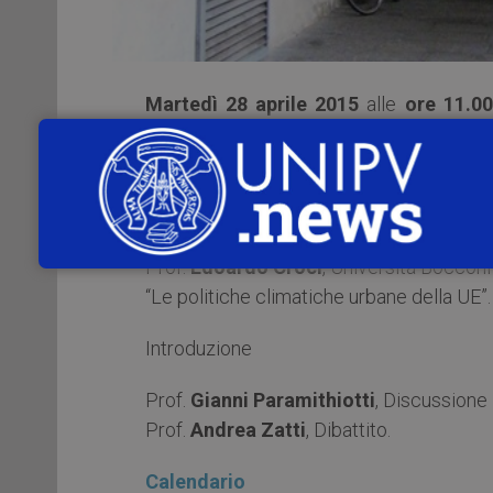
Martedì 28 aprile 2015
alle
ore 11.00
Sociali
dell’Università di Pavia (Corso S
seminari “
Le politiche dell’Unione Europ
Relatore
Prof.
Edoardo Croci
, Università Bocconi
“Le politiche climatiche urbane della UE”.
Introduzione
Prof.
Gianni Paramithiotti
, Discussione
Prof.
Andrea Zatti
, Dibattito.
Calendario