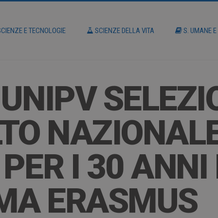
CIENZE E TECNOLOGIE
SCIENZE DELLA VITA
S. UMANE E
UNIPV SELEZ
TO NAZIONAL
PER I 30 ANNI
MA ERASMUS