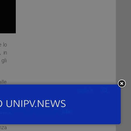
e lo
 in
 gli
lle
lus
ia e
del
enza