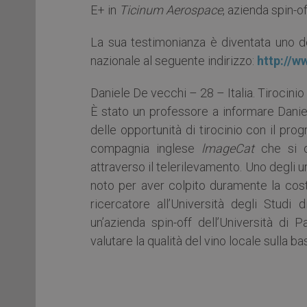
E+ in
Ticinum Aerospace
, azienda spin-
La sua testimonianza è diventata uno de
nazionale al seguente indirizzo:
http://w
Daniele De vecchi – 28 – Italia. Tirocini
È stato un professore a informare Daniel
delle opportunità di tirocinio con il pr
compagnia inglese
lmageCat
che si oc
attraverso il telerilevamento. Uno degli 
noto per aver colpito duramente la cost
ricercatore all’Università degli Stu
un’azienda spin-off dell’Università di P
valutare la qualità del vino locale sulla base