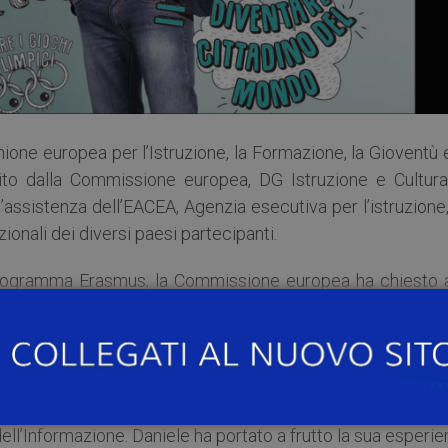
ione europea per l’Istruzione, la Formazione, la Gioventù 
to dalla Commissione europea, DG Istruzione e Cultura,
assistenza dell’EACEA, Agenzia esecutiva per l’istruzione,
zionali dei diversi paesi partecipanti.
programma Erasmus, la Commissione europea ha chiesto a
i testimoni nazionali che avessero una storia Erasmus P
re.
 l’ing.
Daniele De Vecchi
, laureato all’Università di Pav
 Laboratorio di Telecomunicazioni e Telerilevamento 
ell’Informazione. Daniele ha portato a frutto la sua esperi