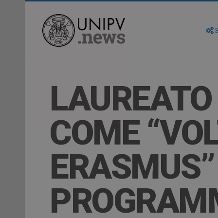
S
LAUREATO 
COME “VOL
ERASMUS” 
PROGRAM