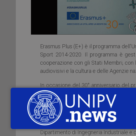
Erasmus Plus (E+) è il programma dell’Un
Sport 2014-2020. Il programma è gesti
cooperazione con gli Stati Membri, con l’
audiovisivi e la cultura e delle Agenzie na
In occasione del 30° anniversario del 
agenzie nazionali di individuare alcun
particolarmente significativa da racconta
Tra i 5 testimoni scelti per l’Italia vi è
successivamente dottorando presso il
Dipartimento di Ingegneria Industriale e d