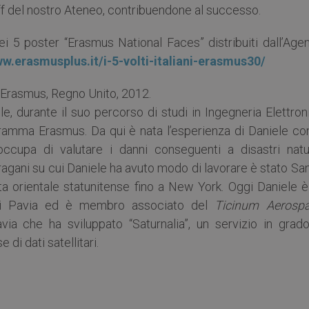
off del nostro Ateneo, contribuendone al successo.
i 5 poster “Erasmus National Faces” distribuiti dall’Agen
ww.erasmusplus.it/i-5-volti-italiani-erasmus30/
o Erasmus, Regno Unito, 2012.
e, durante il suo percorso di studi in Ingegneria Elettron
ogramma Erasmus. Da qui è nata l’esperienza di Daniele co
cupa di valutare i danni conseguenti a disastri natur
uragani su cui Daniele ha avuto modo di lavorare è stato Sa
a orientale statunitense fino a New York. Oggi Daniele è
di di Pavia ed è membro associato del
Ticinum Aerosp
avia che ha sviluppato “Saturnalia”, un servizio in grado
 di dati satellitari.