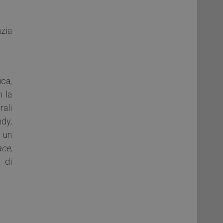
zia
ica,
n la
ali
ndy,
 un
ace
,
 di