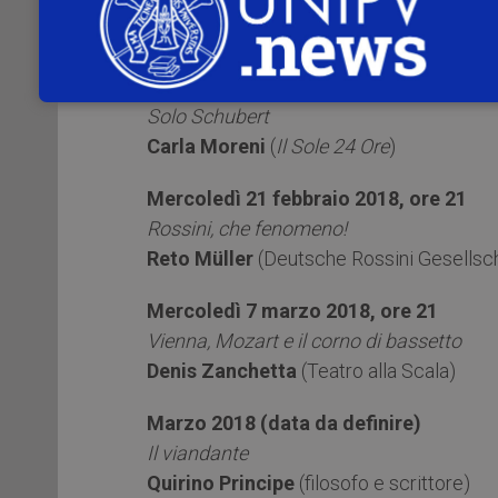
Viandanti, viaggiatori, turisti e pensator
Guido Bosticco
(Università di Pavia)
Giovedì 8 febbraio 2018, ore 21
Solo Schubert
Carla Moreni
(
Il Sole 24 Ore
)
Mercoledì 21 febbraio 2018, ore 21
Rossini, che fenomeno!
Reto Müller
(Deutsche Rossini Gesellsch
Mercoledì 7 marzo 2018, ore 21
Vienna, Mozart e il corno di bassetto
Denis Zanchetta
(Teatro alla Scala)
Marzo 2018 (data da definire)
Il viandante
Quirino Principe
(filosofo e scrittore)