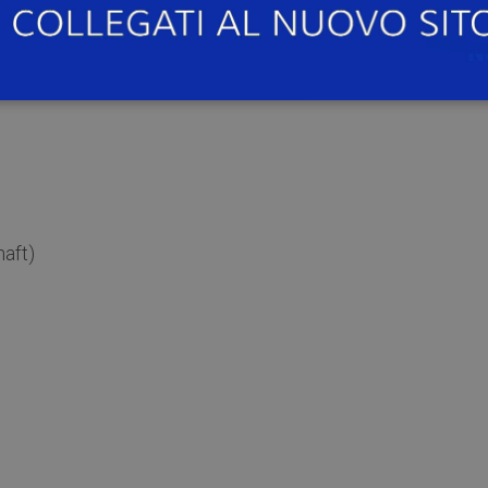
i. Quattro passi in movimento
aft)