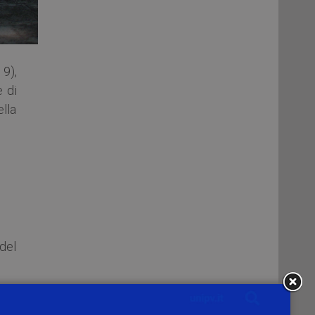
9),
 di
ella
del