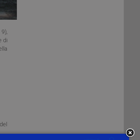
9),
 di
ella
del