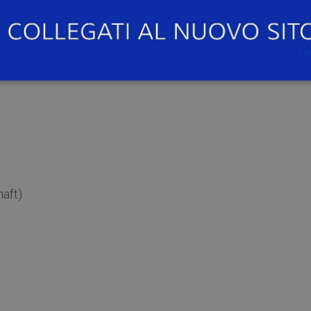
i. Quattro passi in movimento
aft)