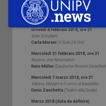
Giovedì 25 gennaio 2018, ore 21
Viandanti, viaggiatori, turisti e pensator
Guido Bosticco
(Università di Pavia)
Giovedì 8 febbraio 2018, ore 21
Solo Schubert
Carla Moreni
(
Il Sole 24 Ore
)
Mercoledì 21 febbraio 2018, ore 21
Rossini, che fenomeno!
Reto Müller
(Deutsche Rossini Gesellsch
Mercoledì 7 marzo 2018, ore 21
Vienna, Mozart e il corno di bassetto
Denis Zanchetta
(Teatro alla Scala)
Marzo 2018 (data da definire)