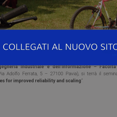
6.00
, presso l’
Aula Seminari al Piano D (Ex Dipartimento
gegneria Industriale e dell’Informazione – Facoltà
ia Adolfo Ferrata, 5 – 27100 Pavia), si terrà il semina
 for improved reliability and scaling
”.