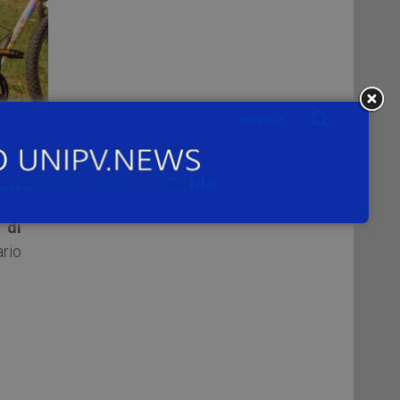
 di
 di
rio