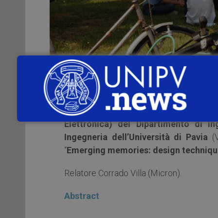
Mercoledì 17 gennaio 2018
, alle
ore 1
Elettronica) del Dipartimento di In
Ingegneria dell’Università di Pavia
(V
“
Emerging memories: design techniques
Relatore Corrado Villa (Micron).
Abstract