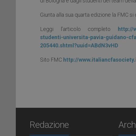
di Bologna e dagli studenti del team dell
Giunta alla sua quarta edizione la FMC si
Leggi l’articolo completo
http:/
studenti-universita-pavia-guidano-c
205440.shtml?uuid=ABdN3vHD
Sito FMC
http://www.italiancfasociety
Redazione
Arch