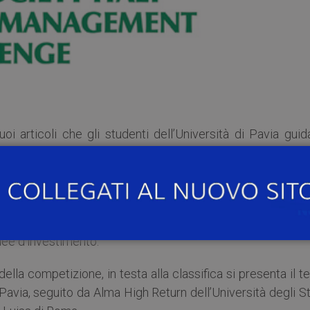
i articoli che gli studenti dell’Università di Pavia guid
 Management Challenge
.
ersitari in gara da tutta Italia per questa competizi
tà educative – promossa da CFA Society Italy (
www.cfasi.i
 portafoglio long-short scegliendo fra i titoli che compon
dee d’investimento.
ella competizione, in testa alla classifica si presenta il 
 Pavia, seguito da Alma High Return dell’Università degli S