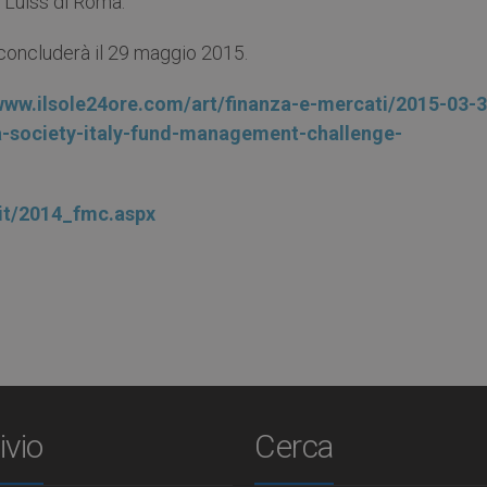
a Luiss di Roma.
 concluderà il 29 maggio 2015.
/www.ilsole24ore.com/art/finanza-e-mercati/2015-03-3
fa-society-italy-fund-management-challenge-
.it/2014_fmc.aspx
ivio
Cerca