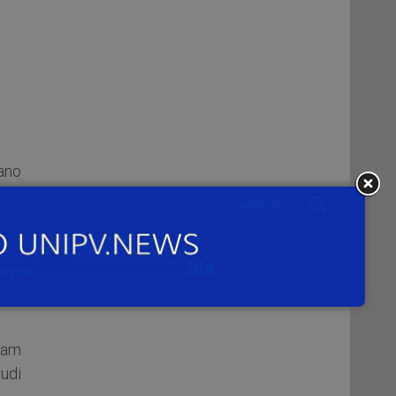
ano
one
t
) –
gono
team
tudi