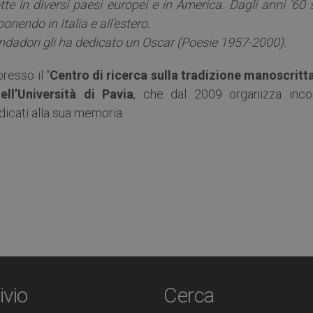
e in diversi paesi europei e in America. Dagli anni ’60 s
onendo in Italia e all’estero.
dadori gli ha dedicato un Oscar (Poesie 1957-2000).
resso il “
Centro di ricerca sulla tradizione manoscritta
ll’Università di Pavia
, che dal 2009 organizza incon
edicati alla sua memoria.
ivio
Cerca