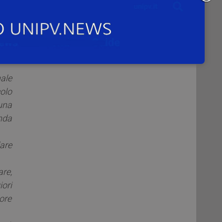
rto
e di
, le
nale
colo
una
nda
lare
re,
iori
ore