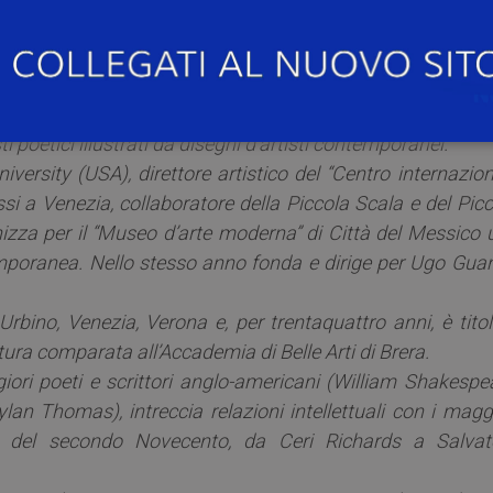
udi Italiani”
La primavera incompiuta. Studi su Robe
ernazionali e quotidiani, autore di numerosi saggi e vincitor
 la sua attività tra arte e letteratura fondando, nel 1957
i poetici illustrati da disegni d’artisti contemporanei.
iversity (USA), direttore artistico del “Centro internazio
ssi a Venezia, collaboratore della Piccola Scala e del Pic
izza per il “Museo d’arte moderna” di Città del Messico 
emporanea. Nello stesso anno fonda e dirige per Ugo Gua
Urbino, Venezia, Verona e, per trentaquattro anni, è tito
ratura comparata all’Accademia di Belle Arti di Brera.
iori poeti e scrittori anglo-americani (William Shakespea
ylan Thomas), intreccia relazioni intellettuali con i magg
le del secondo Novecento, da Ceri Richards a Salvat