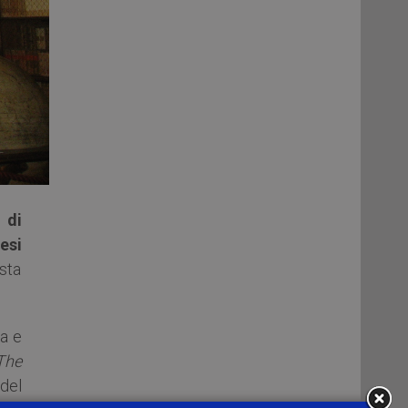
 di
esi
usta
ta e
The
del