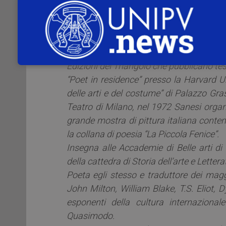
numero monografico della “Rivista di St
Sanesi
(Dicembre 2014).
Critico d’arte e letterario su riviste int
prestigiosi premi, Roberto Sanesi conduce
Edizioni del Triangolo che pubblicano test
“Poet in residence” presso la Harvard Un
delle arti e del costume” di Palazzo Gra
Teatro di Milano, nel 1972 Sanesi organ
grande mostra di pittura italiana cont
la collana di poesia “La Piccola Fenice”.
Insegna alle Accademie di Belle arti di 
della cattedra di Storia dell’arte e Lette
Poeta egli stesso e traduttore dei magg
John Milton, William Blake, T.S. Eliot, D
esponenti della cultura internaziona
Quasimodo.