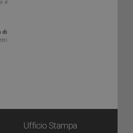
i è
 di
tri
Ufficio Stampa