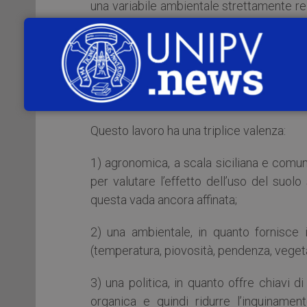
una variabile ambientale strettamente re
dall’atmosfera e con la fertilità del suolo.
seminativi. In questo lavoro abbiamo 
associata a piovosità medie relativamen
(superiori a 16°C) e pendenze crescenti
dell’Italia peninsulare mediterranea e insu
Questo lavoro ha una triplice valenza:
1) agronomica, a scala siciliana e comun
per valutare l’effetto dell’uso del su
questa vada ancora affinata;
2) una ambientale, in quanto fornisce in
(temperatura, piovosità, pendenza, veget
3) una politica, in quanto offre chiavi d
organica e quindi ridurre l’inquinamento