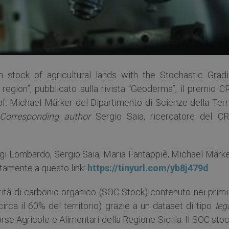
n stock of agricultural lands with the Stochastic Gradi
region”, pubblicato sulla rivista “Geoderma”, il premio C
 prof. Michael Märker del Dipartimento di Scienze della Ter
Corresponding author
Sergio Saia, ricercatore del CR
 Luigi Lombardo, Sergio Saia, Maria Fantappiè, Michael Märk
tamente a questo link:
https://tinyurl.com/yb8j479d
ntità di carbonio organico (SOC Stock) contenuto nei prim
circa il 60% del territorio) grazie a un dataset di tipo
leg
rse Agricole e Alimentari della Regione Sicilia. Il SOC sto