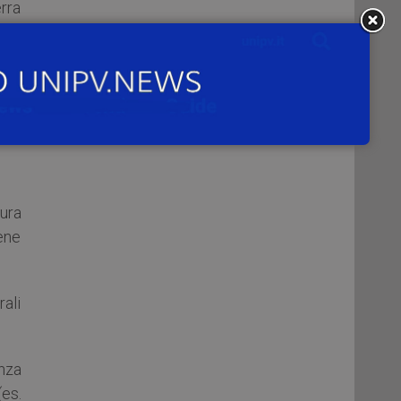
erra
ta a
nte
lte
ree
tura
ene
rali
anza
(es.