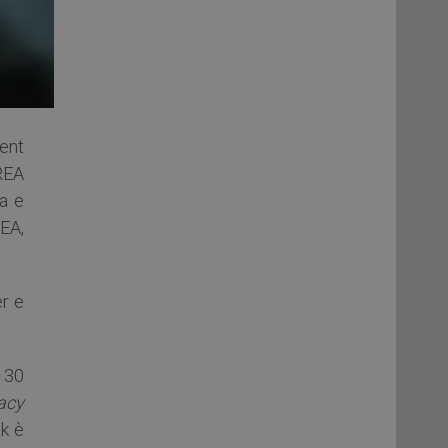
ent
REA
ra e
EA,
er e
i 30
acy
ck è