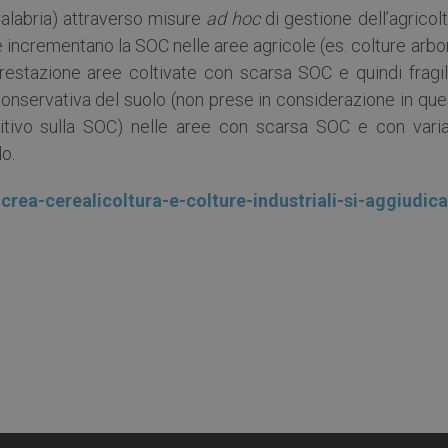
Calabria) attraverso misure
ad hoc
di gestione dell’agricol
e incrementano la SOC nelle aree agricole (es. colture arb
forestazione aree coltivate con scarsa SOC e quindi fragil
 conservativa del suolo (non prese in considerazione in qu
tivo sulla SOC) nelle aree con scarsa SOC e con variab
o.
-crea-cerealicoltura-e-colture-industriali-si-aggiudica-