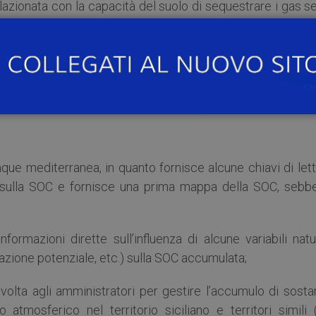
lazionata con la capacità del suolo di sequestrare i gas s
 Nell’areale siciliano, circa il 50% della superficie è destina
mostrato come la quantità (stock) di SOC è negativame
te basse (inferiori a 600 mm), temperature medie annue a
, le cui condizioni si verificano spessissimo in vaste a
lare.
que mediterranea, in quanto fornisce alcune chiavi di let
olo sulla SOC e fornisce una prima mappa della SOC, sebb
formazioni dirette sull’influenza di alcune variabili natu
azione potenziale, etc.) sulla SOC accumulata;
i volta agli amministratori per gestire l’accumulo di sost
 atmosferico nel territorio siciliano e territori simili 