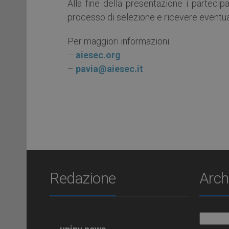
Alla fine della presentazione i partecipa
processo di selezione e ricevere eventual
Per maggiori informazioni:
–
aiesec.org
–
pavia@aiesec.it
Redazione
Arch
Archiv