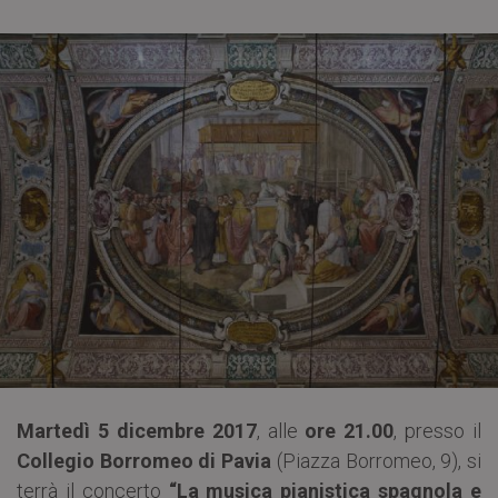
Martedì 5 dicembre 2017
, alle
ore 21.00
, presso il
Collegio Borromeo di Pavia
(Piazza Borromeo, 9), si
terrà il concerto
“La musica pianistica spagnola e