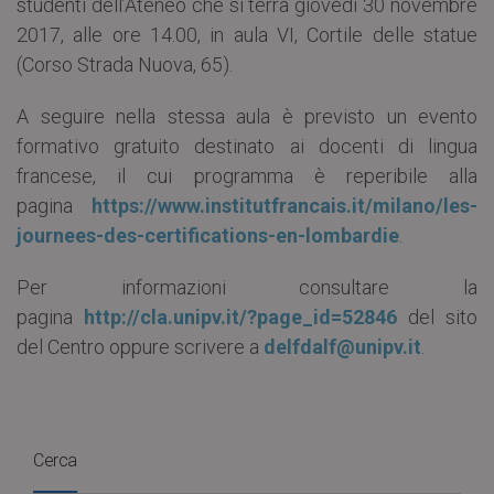
studenti dell’Ateneo che si terrà giovedì 30 novembre
2017, alle ore 14.00, in aula VI, Cortile delle statue
(Corso Strada Nuova, 65).
A seguire nella stessa aula è previsto un evento
formativo gratuito destinato ai docenti di lingua
francese, il cui programma è reperibile alla
pagina
https://www.institutfrancais.it/milano/les-
journees-des-certifications-en-lombardie
.
Per informazioni consultare la
pagina
http://cla.unipv.it/?page_id=52846
del sito
del Centro oppure scrivere a
delfdalf@unipv.it
.
Cerca