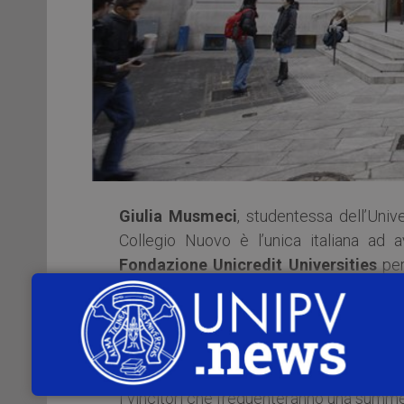
Giulia Musmeci
, studentessa dell’Univ
Collegio Nuovo è l’unica italiana ad a
Fondazione Unicredit Universities
per
Economics
.
Sono stati
nominati
i
6
vincitori
dell
Summer School Programme.
I vincitori che frequenteranno una summe