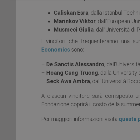
Caliskan Esra
, dalla Istanbul Techn
Marinkov Viktor
, dall’European Uni
Musmeci Giulia
, dall’Università di 
I vincitori che frequenteranno una 
Economics
sono:
–
De Sanctis Alessandro
, dall’Universit
–
Hoang Cung Truong
, dalla Universit
–
Seck Awa Ambra
, dall’Università Boc
A ciascun vincitore sarà corrisposto 
Fondazione coprirà il costo della summer
Per maggiori informazioni visita
questa 