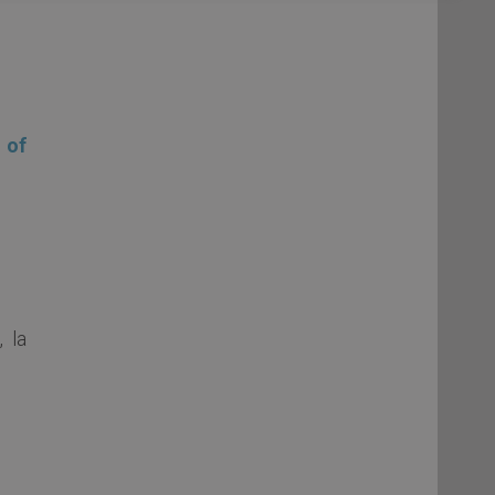
 of
, la