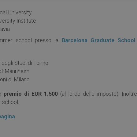
ical University
versity Institute
Pavia
summer school presso la
Barcelona Graduate School
à degli Studi di Torino
y of Mannheim
coni di Milano
un
premio di EUR 1.500
(al lordo delle imposte). Inoltre
 school.
pagina