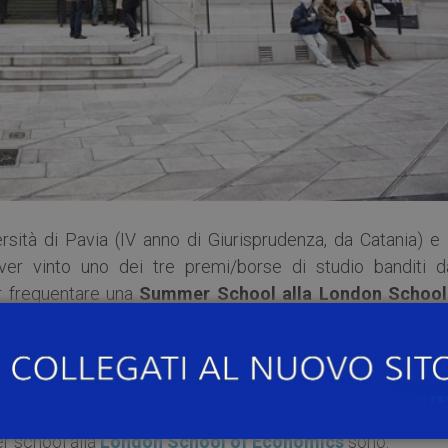
ersità di Pavia (IV anno di Giurisprudenza, da Catania) e
ver vinto uno dei tre premi/borse di studio banditi da
 frequentare una
Summer School alla London School
a prima edizione del concorso
UniCredit & Universit
r school alla
London School of Economics
sono: