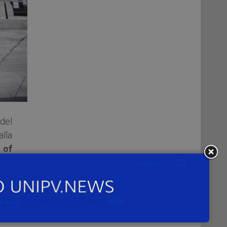
 del
lla
 of
ies