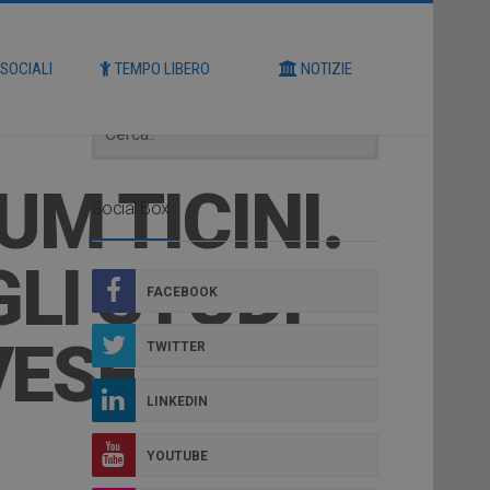
Cerca
 SOCIALI
TEMPO LIBERO
NOTIZIE
UM TICINI.
Social Box
GLI STUDI
FACEBOOK
VESE
TWITTER
LINKEDIN
YOUTUBE