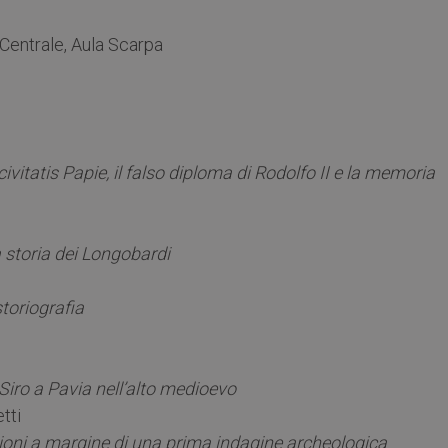
 Centrale, Aula Scarpa
vitatis Papie, il falso diploma di Rodolfo II e la memoria
la storia dei Longobardi
toriografia
 Siro a Pavia nell’alto medioevo
tti
ssioni a margine di una prima indagine archeologica