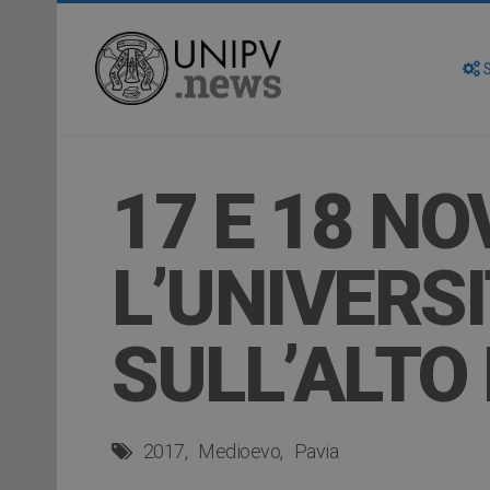
S
17 E 18 NO
L’UNIVERSI
SULL’ALTO
2017
Medioevo
Pavia