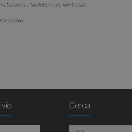
tura barocca e tardobarocca lombarda
XIX secolo
ivio
Cerca
io