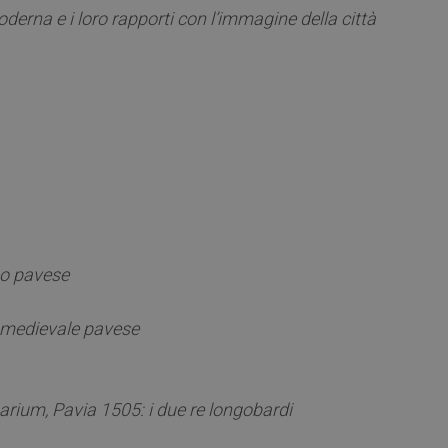
derna e i loro rapporti con l’immagine della città
po pavese
ltomedievale pavese
uarium, Pavia 1505: i due re longobardi