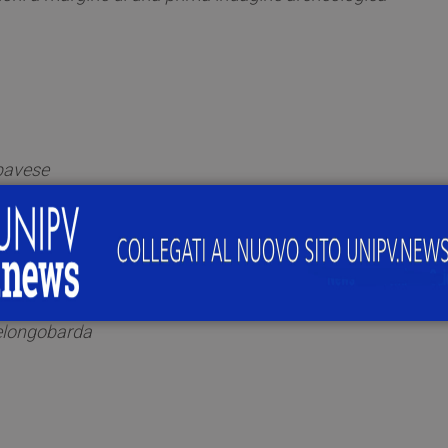
 pavese
a europea del XIX secolo in tema di diritto longobardo
rda
relongobarda