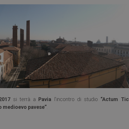
2017
si terrà a
Pavia
l’incontro di studio
“Actum Tici
alto medioevo pavese”
.