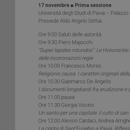
17 novembre ■ Prima sessione
Università degli Studi di Pavia – Palazzo
Presiede Aldo Angelo Settia
Ore 9.00 Saluti delle autorità
Ore 9.30 Piero Majocchi
“Super lapides rotundos”. Le Honorantie ci
delle incoronazioni regie
Ore 10.00 Francesco Mores
Religionis causa. I caratteri originali del
Ore 10.30 Gianmarco De Angelis
I documenti longobardi fra erudizione e s
Ore 11.00 pausa
Ore 11.30 Giorgia Vocino
Un santo per una capitale: il culto di san
Ore 12.00 Alessio Cardaci, Andrea Arrighe
La cripta di Sant’Eusebio a Pavia. Rifle