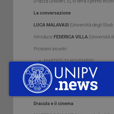
(Piazza Ghislieri, 5), si terrà il primo incon
La conversazione
LUCA MALAVASI
(Università degli Studi
Introduce
FEDERICA VILLA
(Università d
Prossimi incontri:
MARTEDÌ 21 NOVEMBRE
Il Padrino e i suoi figliocci
EMILANO MORREALE
(Università di Ro
MARTEDÌ 28 NOVEMBRE
Dracula e il cinema