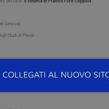
tro del ciclo “
Il cinema di Francis Ford Coppola
”.
 di Genova)
egli Studi di Pavia)
ma La Sapienza)