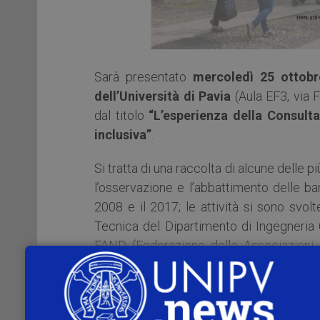
Sarà presentato
mercoledì 25 ottob
dell’Università di Pavia
(Aula EF3, via F
dal titolo
“L’esperienza della Consulta
inclusiva”
.
Si tratta di una raccolta di alcune delle 
l’osservazione e l’abbattimento delle ba
2008 e il 2017; le attività si sono svol
Tecnica del Dipartimento di Ingegneria C
FAND (Federazione delle Associazioni n
condivisa convinzione che solamente u
realizzazione di un ambiente inclusivo e lib
Le iniziative, come emerge anche dal t