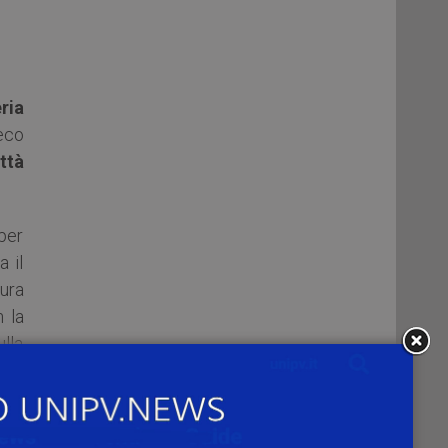
ria
reco
ttà
 per
a il
tura
n la
lla
lla
dei