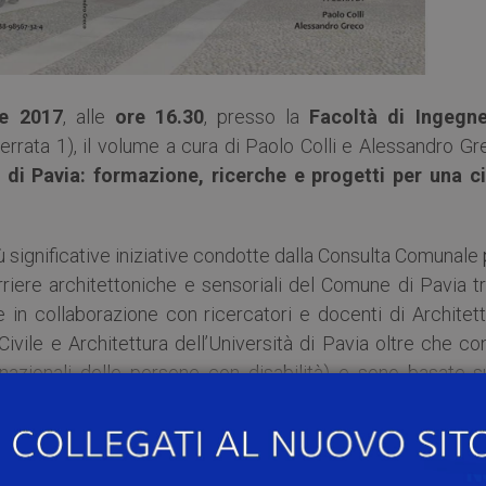
re 2017
, alle
ore 16.30
, presso la
Facoltà di Ingegne
errata 1), il volume a cura di Paolo Colli e Alessandro G
 di Pavia: formazione, ricerche e progetti per una ci
più significative iniziative condotte dalla Consulta Comunale
rriere architettoniche e sensoriali del Comune di Pavia tr
te in collaborazione con ricercatori e docenti di Architet
ivile e Architettura dell’Università di Pavia oltre che co
azionali delle persone con disabilità) e sono basate su
n processo partecipato possa effettivamente portare a
ero da barriere, fisiche e culturali.
itolo, hanno riguardato la formazione e l’aggiornamento 