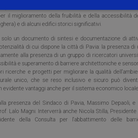
 superamento delle barriere architettoniche e sensoriali 
r il miglioramento della fruibilità e della accessibilità d
ra) e di alcuni edifici storici significativi.
solo un documento di sintesi e documentazione di attiv
tenzialità di cui dispone la città di Pavia: la presenza di
itamente alla presenza di un gruppo di ricercatori universi
sibilità e superamento di barriere architettoniche e sensor
ri ricerche e progetti per migliorare la qualità dell’ambi
urale unico, che se reso inclusivo e sicuro può divent
i con evidente vantaggi anche per il sistema economico locale
, alla presenza del Sindaco di Pavia, Massimo Depaoli, e 
rof. Lalo Magni. Interverrà anche Nicola Stilla, Presidente
idente della Consulta per l’abbattimento delle barri