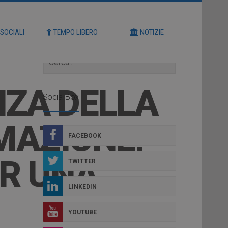
Cerca
 SOCIALI
TEMPO LIBERO
NOTIZIE
NZA DELLA
Social Box
MAZIONE,
FACEBOOK
ER UNA
TWITTER
LINKEDIN
YOUTUBE