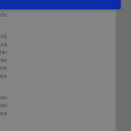
e la
ella
ità
 una
tari
iali
ente
are
.
del
 del
ere