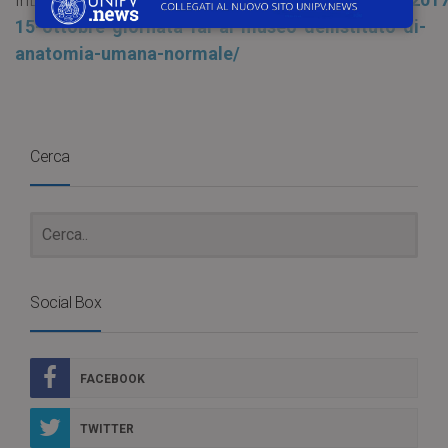
15-ottobre-giornata-fai-al-museo-dellistituto-di-
anatomia-umana-normale/
Cerca
Social Box
FACEBOOK
TWITTER