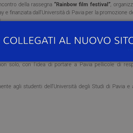
 incontro della rassegna
“Rainbow film festival”
, organiz
 e finanziata dall’Università di Pavia per la promozione d
.
ando hai 17 anni”
.
 rassegna cinematografica per riportare all’attenzione de
BTI. La selezione quest’anno si è concentrata su f
non solo, con l’idea di portare a Pavia pellicole di resp
nte agli studenti dell’Università degli Studi di Pavia e 