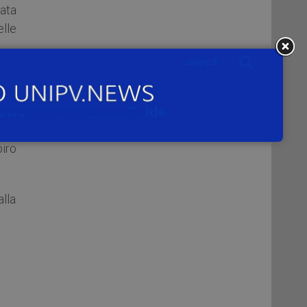
zata
elle
lla
ilm
iro
alla