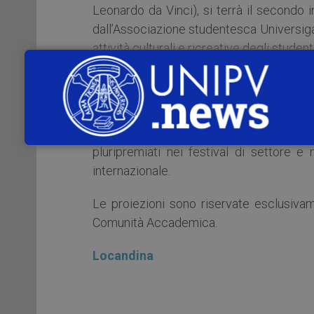
Leonardo da Vinci), si terrà il secondo
dall’Associazione studentesca Universigay
attività culturali e ricreative degli studenti
L’appuntamento con la proiezione di
“Qu
Anche quest’anno Universigay propone una
comunità accademica le tematiche LG
pluripremiati nei festival di settore e 
internazionale.
Le proiezioni sono riservate esclusivame
Comunità Accademica.
Locandina