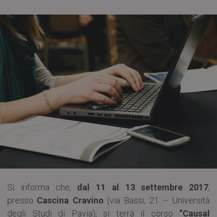
Si informa che,
dal 11 al 13 settembre 2017
,
presso
Cascina Cravino
(via Bassi, 21 – Università
degli Studi di Pavia), si terrà il corso
“Causal