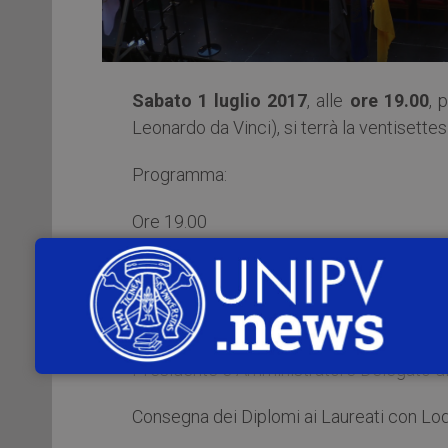
Sabato 1 luglio 2017
, alle
ore 19.00
, 
Leonardo da Vinci), si terrà la ventisett
Programma:
Ore 19.00
Benvenuto del Magnifico Rettore
Prof. Fabio Rugge
Prolusione del Dott. Fabio Benasso
Presidente e Amministratore Delegato di
Consegna dei Diplomi ai Laureati con Lo